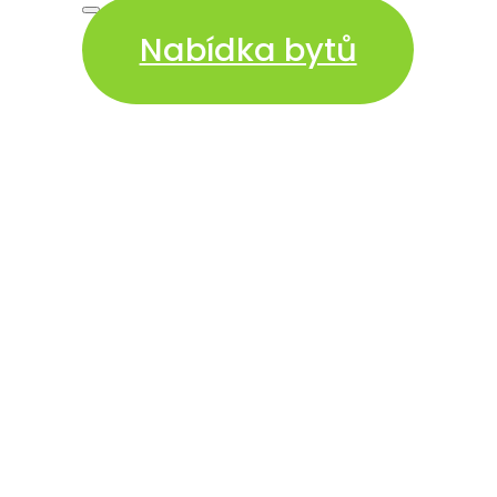
Nabídka bytů