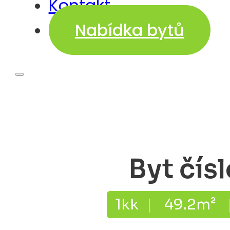
Kontakt
Nabídka bytů
Byt čísl
1kk
|
49.2m²