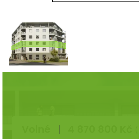
Volné
|
4 870 800 Kč